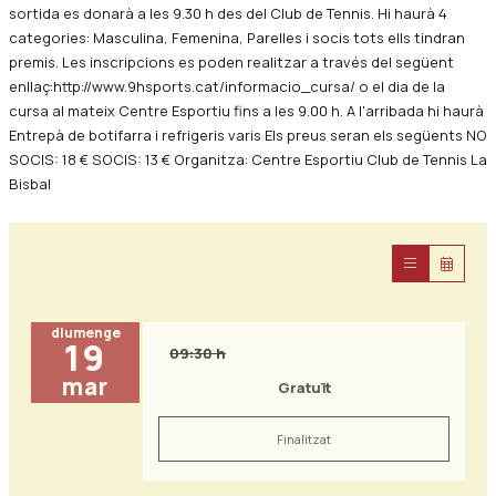
sortida es donarà a les 9.30 h des del Club de Tennis. Hi haurà 4
categories: Masculina, Femenina, Parelles i socis tots ells tindran
premis. Les inscripcions es poden realitzar a través del següent
enllaç:http://www.9hsports.cat/informacio_cursa/ o el dia de la
cursa al mateix Centre Esportiu fins a les 9.00 h. A l'arribada hi haurà
Entrepà de botifarra i refrigeris varis Els preus seran els següents NO
SOCIS: 18 € SOCIS: 13 € Organitza: Centre Esportiu Club de Tennis La
Bisbal
diumenge
19
09:30 h
mar
Gratuït
Finalitzat