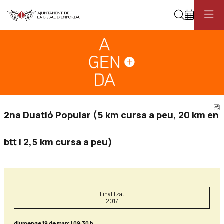
Cerca
Diapositiva 1
Aquest és un carrusel automàtic. Usa les fletxes del teclat o el botó pau
Diapositiva 1
C
2na Duatló Popular (5 km cursa a peu, 20 km en
btt i 2,5 km cursa a peu)
Finalitzat
2017
diumenge 19 de març
|
09:30 h