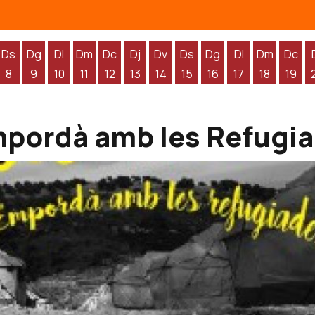
Ds
Dg
Dl
Dm
Dc
Dj
Dv
Ds
Dg
Dl
Dm
Dc
8
9
10
11
12
13
14
15
16
17
18
19
'agost
 d'agost
endres 7 d'agost
Dissabte 8 d'agost
Diumenge 9 d'agost
Dilluns 10 d'agost
Dimarts 11 d'agost
Dimecres 12 d'agost
Dijous 13 d'agost
Divendres 14 d'agost
Dissabte 15 d'agost
Diumenge 16 d'agos
Dilluns 17 d'ag
Dimarts 1
Dime
Empordà amb les Refugi