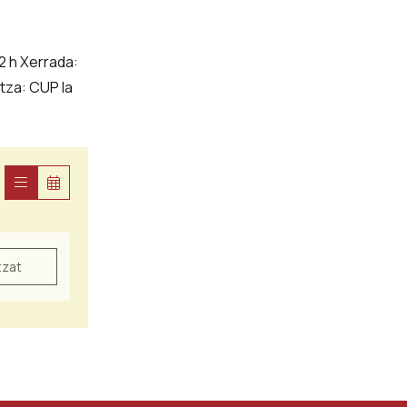
12 h Xerrada:
tza: CUP la
tzat