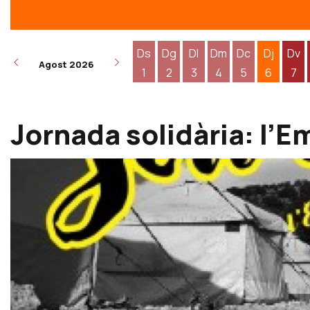
Ds
Dg
Dl
Dm
Dc
Dj
Dv
Agost 2026
1
2
3
4
5
6
7
Dissabte 1 d'agost
Diumenge 2 d'agost
Dilluns 3 d'agost
Dimarts 4 d'agost
Dimecres 5 d
Dijous 6
Div
Jornada solidària: l’