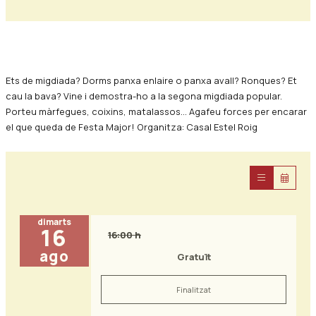
Diapositiva 1 de 0
Ets de migdiada? Dorms panxa enlaire o panxa avall? Ronques? Et
cau la bava? Vine i demostra-ho a la segona migdiada popular.
Porteu màrfegues, coixins, matalassos... Agafeu forces per encarar
el que queda de Festa Major! Organitza: Casal Estel Roig
dimarts
16
16:00 h
ago
Gratuït
Finalitzat