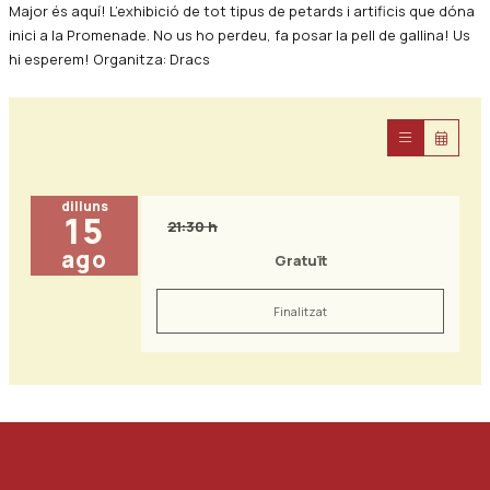
Major és aquí! L’exhibició de tot tipus de petards i artificis que dóna
inici a la Promenade. No us ho perdeu, fa posar la pell de gallina! Us
hi esperem! Organitza: Dracs
dilluns
15
21:30 h
ago
Gratuït
Finalitzat