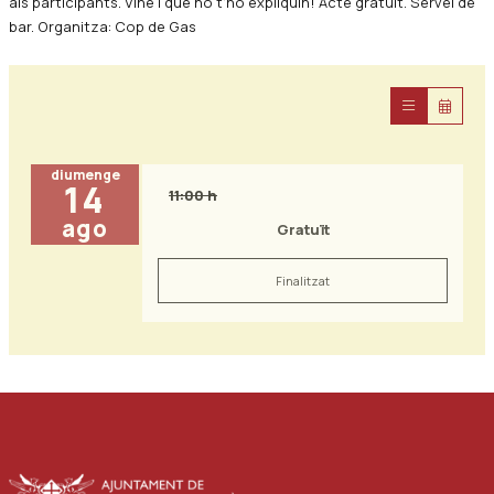
als participants. Vine i que no t'ho expliquin! Acte gratuït. Servei de
bar. Organitza: Cop de Gas
diumenge
14
11:00 h
ago
Gratuït
Finalitzat