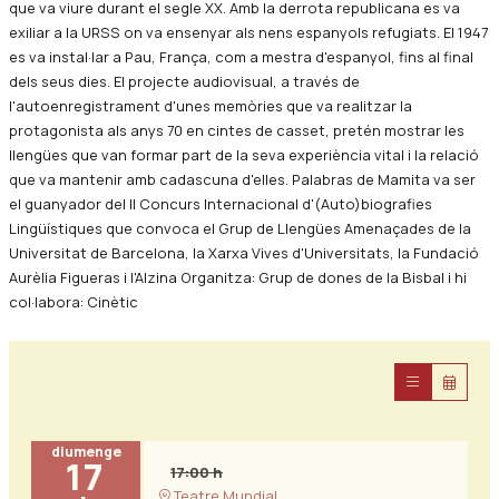
que va viure durant el segle XX. Amb la derrota republicana es va
exiliar a la URSS on va ensenyar als nens espanyols refugiats. El 1947
es va instal·lar a Pau, França, com a mestra d'espanyol, fins al final
dels seus dies. El projecte audiovisual, a través de
l'autoenregistrament d'unes memòries que va realitzar la
protagonista als anys 70 en cintes de casset, pretén mostrar les
llengües que van formar part de la seva experiència vital i la relació
que va mantenir amb cadascuna d'elles. Palabras de Mamita va ser
el guanyador del II Concurs Internacional d'(Auto)biografies
Lingüístiques que convoca el Grup de Llengües Amenaçades de la
Universitat de Barcelona, la Xarxa Vives d'Universitats, la Fundació
Aurèlia Figueras i l'Alzina Organitza: Grup de dones de la Bisbal i hi
col·labora: Cinètic
diumenge
17
17:00 h
Teatre Mundial