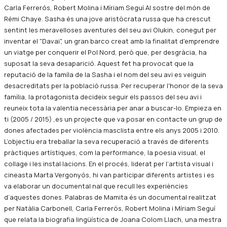
Carla Ferrerós, Robert Molina i Míriam Seguí Al sostre del món de
Rémi Chaye. Sasha és una jove aristòcrata russa que ha crescut
sentint les meravelloses aventures del seu avi Olukin, conegut per
inventar el "Davai", un gran barco creat amb la finalitat d'emprendre
un viatge per conquerir el Pol Nord, però que, per desgràcia, ha
suposat la seva desaparició. Aquest fet ha provocat que la
reputació de la famíla de la Sasha i el nom del seu avi es veiguin
desacreditats per la població russa. Per recuperar l'honor de la seva
família, la protagonista decideix seguir els passos del seu avi i
reuneix tota la valentia necessària per anar a buscar-lo. Empieza en
ti (2005 / 2015) ,es un projecte que va posar en contacte un grup de
dones afectades per violència masclista entre els anys 2005 i 2010.
L’objectiu era treballar la seva recuperació a través de diferents
pràctiques artístiques, com la performance, la poesia visual, el
collage i les instal·lacions. En el procés, liderat per l’artista visual i
cineasta Marta Vergonyós, hi van participar diferents artistes i es
va elaborar un documental nal que recull les experiències
d’aquestes dones. Palabras de Mamita és un documental realitzat
per Natàlia Carbonell, Carla Ferrerós, Robert Molina i Míriam Seguí
que relata la biografia lingüística de Joana Colom Llach, una mestra