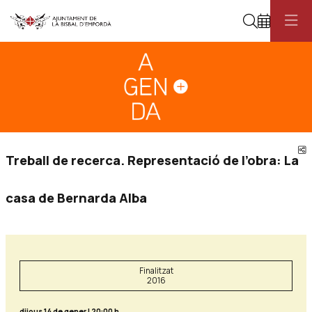
Cerca
Diapositiva 1
Aquest és un carrusel automàtic. Usa les fletxes del teclat o el botó pau
Diapositiva 1
C
Treball de recerca. Representació de l’obra: La
casa de Bernarda Alba
Finalitzat
2016
dijous 14 de gener
|
20:00 h