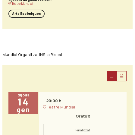
Teatre Mundial
Arts Escèniques
Diapositiva 1 de 0
Mundial Organitza: INS la Bisbal
dijous
14
20:00 h
Teatre Mundial
gen
Gratuït
Finalitzat