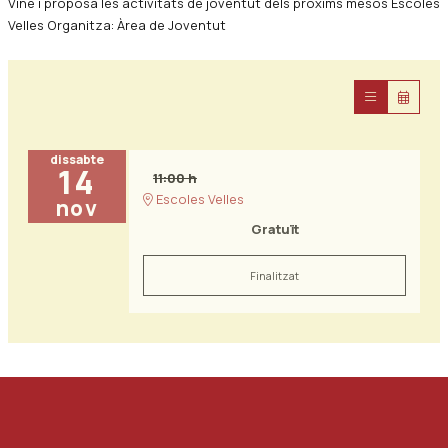
Vine i proposa les activitats de joventut dels pròxims mesos Escoles
Velles Organitza: Àrea de Joventut
dissabte
14
11:00 h
Escoles Velles
nov
Gratuït
Finalitzat