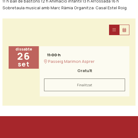
11 h Ball de bastons 12 h Animació infantil 13 h Arrossada 16 h
Sobretaula musical amb Marc Ràmia Organitza: Casal Estel Roig
dissabte
26
11:00 h
Passeig Marimon Asprer
set
Gratuït
Finalitzat