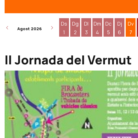
Ds
Dg
Dl
Dm
Dc
Dj
Dv
Agost 2026
1
2
3
4
5
6
7
Dissabte 1 d'agost
Diumenge 2 d'agost
Dilluns 3 d'agost
Dimarts 4 d'agost
Dimecres 5 d
Dijous 6
Div
II Jornada del Vermut