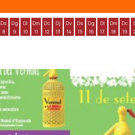
Ds
Dg
Dl
Dm
Dc
Dj
Dv
Ds
Dg
Dl
Dm
Dc
8
9
10
11
12
13
14
15
16
17
18
19
'agost
 d'agost
endres 7 d'agost
Dissabte 8 d'agost
Diumenge 9 d'agost
Dilluns 10 d'agost
Dimarts 11 d'agost
Dimecres 12 d'agost
Dijous 13 d'agost
Divendres 14 d'agost
Dissabte 15 d'agost
Diumenge 16 d'agos
Dilluns 17 d'ag
Dimarts 1
Dime