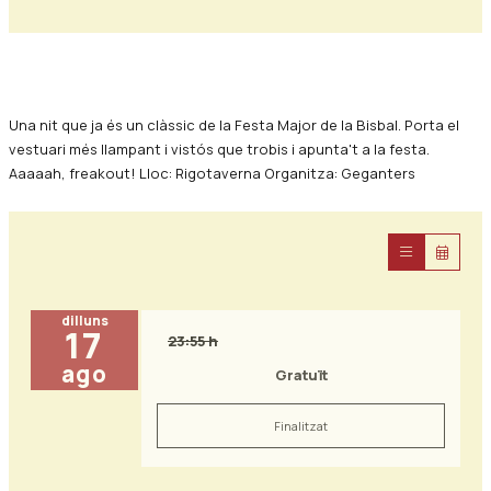
Diapositiva 1 de 0
Una nit que ja és un clàssic de la Festa Major de la Bisbal. Porta el
vestuari més llampant i vistós que trobis i apunta't a la festa.
Aaaaah, freakout! Lloc: Rigotaverna Organitza: Geganters
dilluns
17
23:55 h
ago
Gratuït
Finalitzat