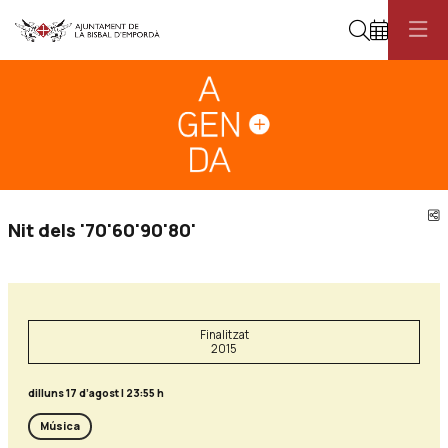
Cerca
Diapositiva 1
Aquest és un carrusel automàtic. Usa les fletxes del teclat o el botó pau
Diapositiva 1
C
Nit dels '70'60'90'80'
Finalitzat
2015
dilluns 17 d’agost
|
23:55 h
Música