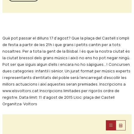
Diapositiva 1 de 0
Què pot passar el dilluns 17 d’agost? Que la plaça del Castell s’ompli
de festa a partir de les 21h i que grans i petits cantin per a tots
nosaltres. Per a tota la gent de la Bisbal. I és que la nostra ciutat és
la ciutat bressol dels grans músics i això no ens ho pot negar ningú.
Pot ser que siguis algun d’ells i encara no ho sàpigues…! Concursen
dues categories: infantil i sènior. Un jurat format per músics experts
i representants d’entitats del poble serà l’encarregat d’escollir les
millors actuacions i així aquestes seran premiades. Inscripcions a
www.elsvoltors.cat Inscripcions limitades per rigorós ordre de
registre. Data límit: 11 d’agost de 2015 Lloc: plaça del Castell
Organitza: Voltors