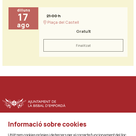
dilluns
17
21:00 h
Plaça del Castell
ago
Gratuït
Finalitzat
Informació sobre cookies
|
|
Sitemap
Avís Legal
Ús de Cookies
Utilitzem cookies pròpies i de tercers per al correcte funcionament del lloc