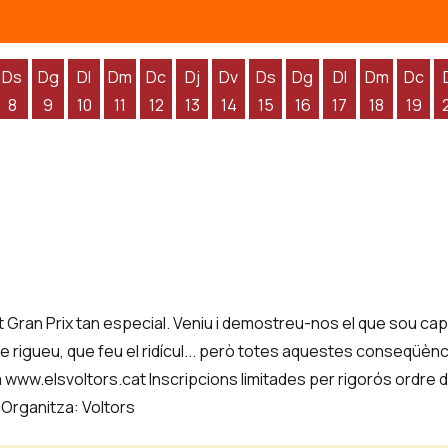
Ds
Dg
Dl
Dm
Dc
Dj
Dv
Ds
Dg
Dl
Dm
Dc
8
9
10
11
12
13
14
15
16
17
18
19
'agost
 d'agost
endres 7 d'agost
Dissabte 8 d'agost
Diumenge 9 d'agost
Dilluns 10 d'agost
Dimarts 11 d'agost
Dimecres 12 d'agost
Dijous 13 d'agost
Divendres 14 d'agost
Dissabte 15 d'agost
Diumenge 16 d'agos
Dilluns 17 d'ag
Dimarts 1
Dime
st Gran Prix tan especial. Veniu i demostreu-nos el que sou ca
ue rigueu, que feu el ridícul... però totes aquestes conseqüèn
 www.elsvoltors.cat Inscripcions limitades per rigorós ordre d
l Organitza: Voltors