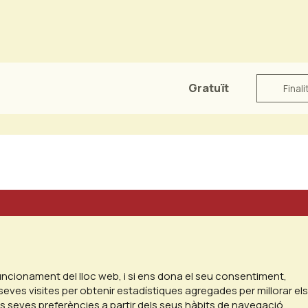
Gratuït
Finali
funcionament del lloc web, i si ens dona el seu consentiment,
seves visites per obtenir estadístiques agregades per millorar els
es seves preferències a partir dels seus hàbits de navegació.