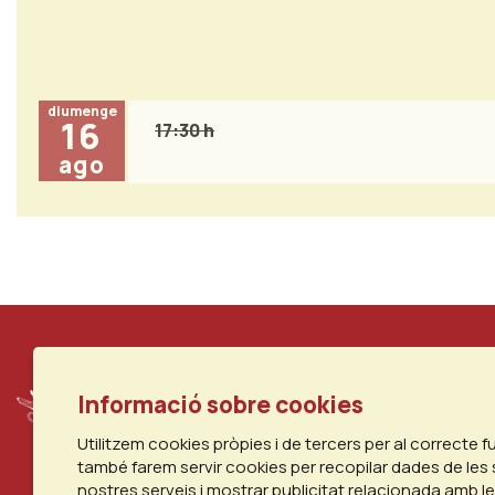
diumenge
16
17:30 h
ago
Informació sobre cookies
Utilitzem cookies pròpies i de tercers per al correcte 
també farem servir cookies per recopilar dades de les 
nostres serveis i mostrar publicitat relacionada amb l