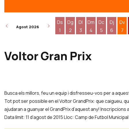
Ds
Dg
Dl
Dm
Dc
Dj
Dv
Agost 2026
1
2
3
4
5
6
7
Dissabte 1 d'agost
Diumenge 2 d'agost
Dilluns 3 d'agost
Dimarts 4 d'agost
Dimecres 5 d
Dijous 6
Div
Voltor Gran Prix
Diapositiva 1 de 0
Busca els millors, feu un equip i disfresseu-vos per a aque
Tot pot ser possible en el Voltor GrandPrix: que caigueu, q
ajudaran a guanyar el GrandPrix d’aquest any! Inscripcions a
Data límit: 11 d’agost de 2015 Lloc: Camp de Futbol Municipa