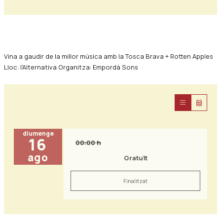
Diapositiva 1 de 0
Vina a gaudir de la millor música amb la Tosca Brava + Rotten Apples
Lloc: l'Alternativa Organitza: Empordà Sons
diumenge
16
00:00 h
ago
Gratuït
Finalitzat