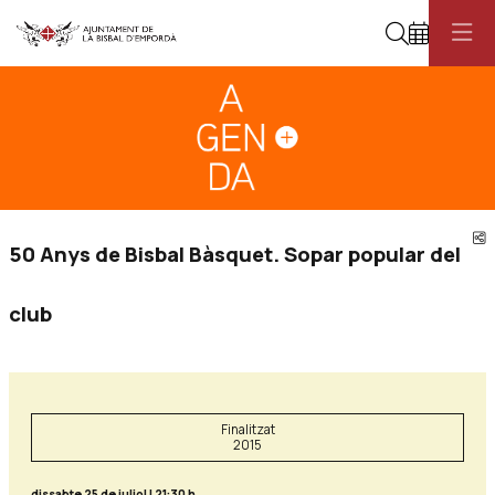
Cerca
Diapositiva 1
Aquest és un carrusel automàtic. Usa les fletxes del teclat o el botó pau
Diapositiva 1
C
50 Anys de Bisbal Bàsquet. Sopar popular del
club
Finalitzat
2015
dissabte 25 de juliol
|
21:30 h