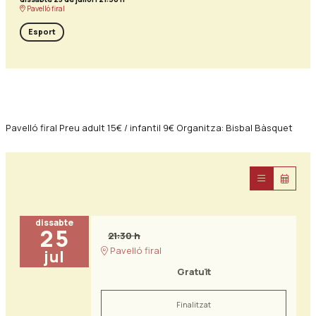
Pavelló firal
Esport
Diapositiva 1 de 0
Pavelló firal Preu adult 15€ / infantil 9€ Organitza: Bisbal Bàsquet
dissabte
25
21:30 h
Pavelló firal
jul
Gratuït
Finalitzat