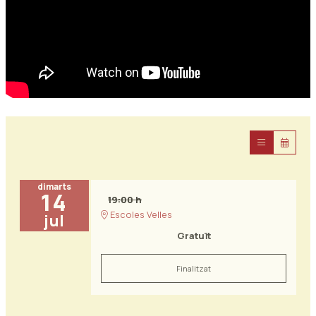
dimarts
14
19:00 h
Escoles Velles
jul
Gratuït
Finalitzat