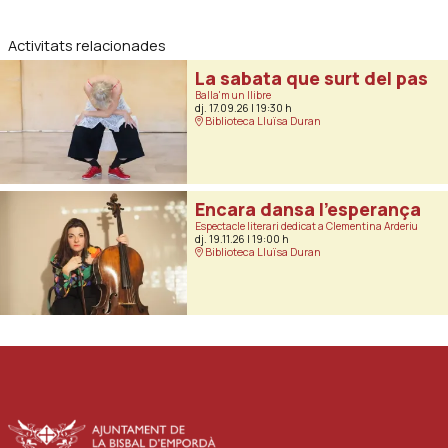
Activitats relacionades
La sabata que surt del pas
Balla'm un llibre
dj. 17.09.26
|
19:30 h
Biblioteca Lluïsa Duran
Encara dansa l’esperança
Espectacle literari dedicat a Clementina Arderiu
dj. 19.11.26
|
19:00 h
Biblioteca Lluïsa Duran