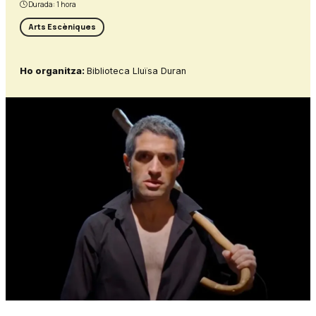
Durada:
1 hora
Arts Escèniques
Ho organitza:
Biblioteca Lluïsa Duran
Diapositiva 1 de 1