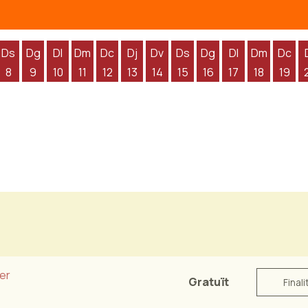
Ds
Dg
Dl
Dm
Dc
Dj
Dv
Ds
Dg
Dl
Dm
Dc
8
9
10
11
12
13
14
15
16
17
18
19
'agost
 d'agost
endres 7 d'agost
Dissabte 8 d'agost
Diumenge 9 d'agost
Dilluns 10 d'agost
Dimarts 11 d'agost
Dimecres 12 d'agost
Dijous 13 d'agost
Divendres 14 d'agost
Dissabte 15 d'agost
Diumenge 16 d'agos
Dilluns 17 d'ag
Dimarts 1
Dime
er
Gratuït
Finali