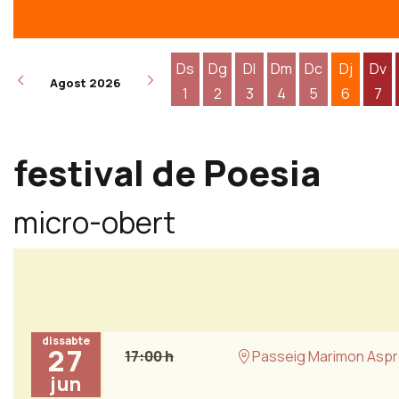
Ds
Dg
Dl
Dm
Dc
Dj
Dv
Agost 2026
1
2
3
4
5
6
7
Dissabte 1 d'agost
Diumenge 2 d'agost
Dilluns 3 d'agost
Dimarts 4 d'agost
Dimecres 5 d
Dijous 6
Div
festival de Poesia
micro-obert
dissabte
27
17:00 h
Passeig Marimon Aspr
jun