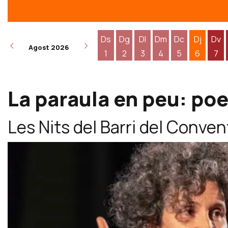
Ds
Dg
Dl
Dm
Dc
Dj
Dv
Agost 2026
1
2
3
4
5
6
7
Dissabte 1 d'agost
Diumenge 2 d'agost
Dilluns 3 d'agost
Dimarts 4 d'agost
Dimecres 5 d
Dijous 6
Div
La paraula en peu: poes
Les Nits del Barri del Conven