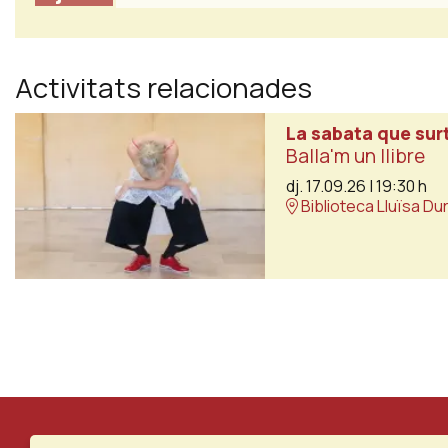
Activitats relacionades
La sabata que surt
Balla'm un llibre
dj. 17.09.26
|
19:30 h
Biblioteca Lluïsa Du