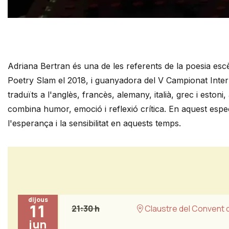
Diapositiva 1 de 1
Adriana Bertran és una de les referents de la poesia e
Poetry Slam el 2018, i guanyadora del V Campionat Intern
traduïts a l'anglès, francès, alemany, italià, grec i eston
combina humor, emoció i reflexió crítica. En aquest esp
l'esperança i la sensibilitat en aquests temps.
dijous
11
21:30 h
Claustre del Convent 
jun