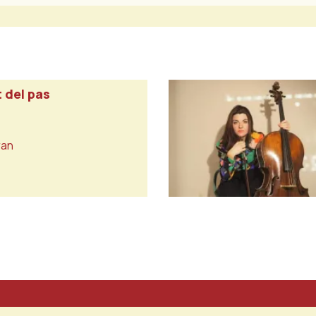
 del pas
ran