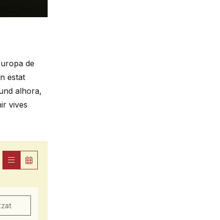
Europa de
n estat
fund alhora,
ir vives
tzat