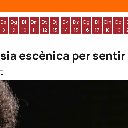
Ds
Dg
Dl
Dm
Dc
Dj
Dv
Ds
Dg
Dl
Dm
Dc
8
9
10
11
12
13
14
15
16
17
18
19
'agost
 d'agost
endres 7 d'agost
Dissabte 8 d'agost
Diumenge 9 d'agost
Dilluns 10 d'agost
Dimarts 11 d'agost
Dimecres 12 d'agost
Dijous 13 d'agost
Divendres 14 d'agost
Dissabte 15 d'agost
Diumenge 16 d'agos
Dilluns 17 d'ag
Dimarts 1
Dime
ia escènica per sentir i
t