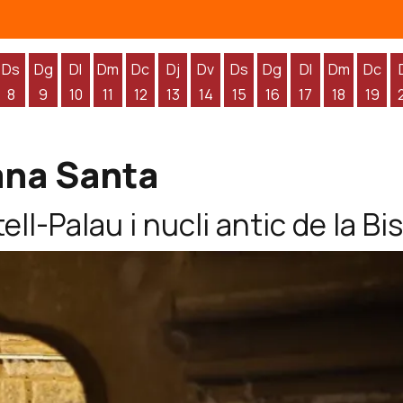
Ds
Dg
Dl
Dm
Dc
Dj
Dv
Ds
Dg
Dl
Dm
Dc
8
9
10
11
12
13
14
15
16
17
18
19
'agost
 d'agost
endres 7 d'agost
Dissabte 8 d'agost
Diumenge 9 d'agost
Dilluns 10 d'agost
Dimarts 11 d'agost
Dimecres 12 d'agost
Dijous 13 d'agost
Divendres 14 d'agost
Dissabte 15 d'agost
Diumenge 16 d'agos
Dilluns 17 d'ag
Dimarts 1
Dime
ana Santa
ell-Palau i nucli antic de la Bi