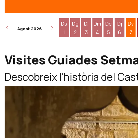
Ds
Dg
Dl
Dm
Dc
Dj
Dv
Agost 2026
1
2
3
4
5
6
7
Dissabte 1 d'agost
Diumenge 2 d'agost
Dilluns 3 d'agost
Dimarts 4 d'agost
Dimecres 5 d
Dijous 6
Div
Visites Guiades Setm
Descobreix l'història del Cast