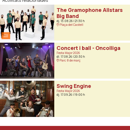
Activitats relacionades
The Gramophone Allstars
Big Band
dj. 13.08.26
|
21:30 h
Plaça del Castell
Concert i ball - Oncolliga
Festa Major 2026
dl. 17.08.26
|
20:30 h
Parc 8 de març
Swing Engine
Festa Major 2026
dj. 17.09.26
|
19:00 h