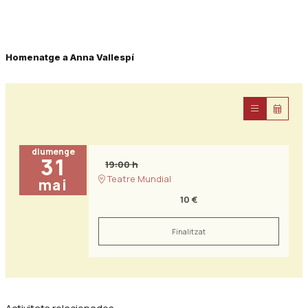
Diapositiva 1 de 1
Homenatge a Anna Vallespí
diumenge
31
19:00 h
Teatre Mundial
mai
10 €
Finalitzat