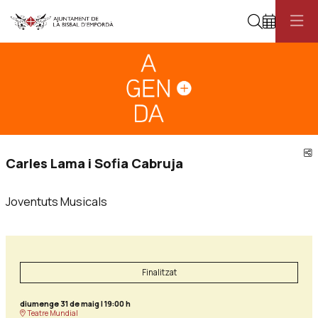
Cerca
Diapositiva 1
Aquest és un carrusel automàtic. Usa les fletxes del teclat o el botó pau
Diapositiva 1
C
Carles Lama i Sofia Cabruja
Joventuts Musicals
Finalitzat
diumenge 31 de maig
|
19:00 h
Teatre Mundial