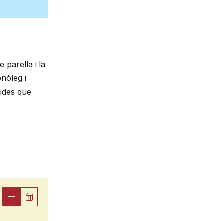
 parella i la
onòleg i
tides que