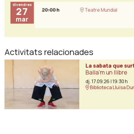
divendres
27
20:00 h
Teatre Mundial
mar
Activitats relacionades
La sabata que surt
Balla'm un llibre
dj. 17.09.26
|
19:30 h
Biblioteca Lluïsa Du