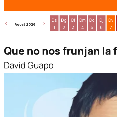
Ds
Dg
Dl
Dm
Dc
Dj
Dv
Agost 2026
1
2
3
4
5
6
7
Dissabte 1 d'agost
Diumenge 2 d'agost
Dilluns 3 d'agost
Dimarts 4 d'agost
Dimecres 5 d
Dijous 6
Div
Que no nos frunjan la 
David Guapo