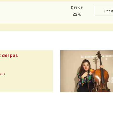
Des de
Finali
22 €
 del pas
ran