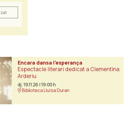
tzat
Encara dansa l’esperança
Espectacle literari dedicat a Clementina
Arderiu
dj. 19.11.26
|
19:00 h
Biblioteca Lluïsa Duran