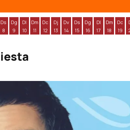
Ds
Dg
Dl
Dm
Dc
Dj
Dv
Ds
Dg
Dl
Dm
Dc
8
9
10
11
12
13
14
15
16
17
18
19
'agost
 d'agost
endres 7 d'agost
Dissabte 8 d'agost
Diumenge 9 d'agost
Dilluns 10 d'agost
Dimarts 11 d'agost
Dimecres 12 d'agost
Dijous 13 d'agost
Divendres 14 d'agost
Dissabte 15 d'agost
Diumenge 16 d'agos
Dilluns 17 d'ag
Dimarts 1
Dime
fiesta