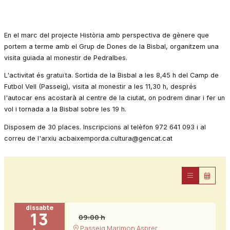
En el marc del projecte Història amb perspectiva de gènere que
portem a terme amb el Grup de Dones de la Bisbal, organitzem una
visita guiada al monestir de Pedralbes.
L'activitat és gratuïta. Sortida de la Bisbal a les 8,45 h del Camp de
Futbol Vell (Passeig), visita al monestir a les 11,30 h, després
l'autocar ens acostarà al centre de la ciutat, on podrem dinar i fer un
vol i tornada a la Bisbal sobre les 19 h.
Disposem de 30 places. Inscripcions al telèfon 972 641 093 i al
correu de l'arxiu acbaixemporda.cultura@gencat.cat
dissabte
13
09:00 h
Passeig Marimon Asprer