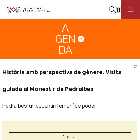
Cerca
Diapositiva 1
Aquest és un carrusel automàtic. Usa les fletxes del teclat o el botó pau
Diapositiva 1
C
Història amb perspectiva de gènere. Visita
guiada al Monestir de Pedralbes
Pedralbes, un escenari femení de poder
Finalitzat