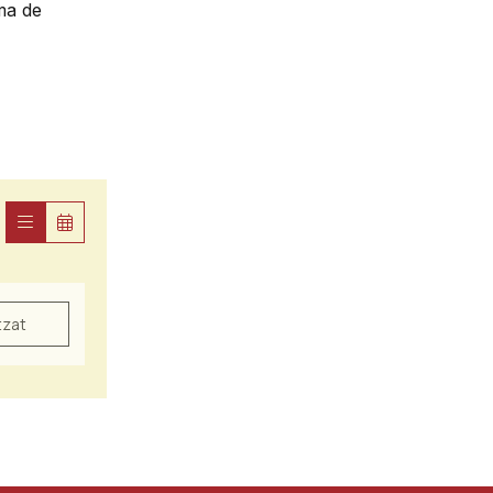
ma de
tzat