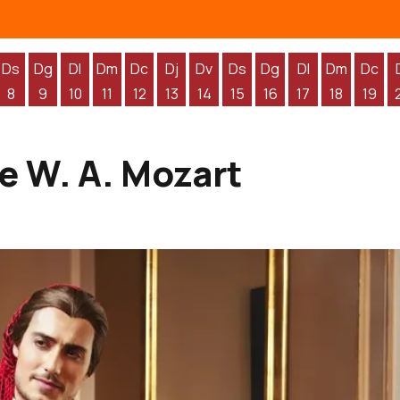
Ds
Dg
Dl
Dm
Dc
Dj
Dv
Ds
Dg
Dl
Dm
Dc
8
9
10
11
12
13
14
15
16
17
18
19
'agost
 d'agost
endres 7 d'agost
Dissabte 8 d'agost
Diumenge 9 d'agost
Dilluns 10 d'agost
Dimarts 11 d'agost
Dimecres 12 d'agost
Dijous 13 d'agost
Divendres 14 d'agost
Dissabte 15 d'agost
Diumenge 16 d'agos
Dilluns 17 d'ag
Dimarts 1
Dime
e W. A. Mozart