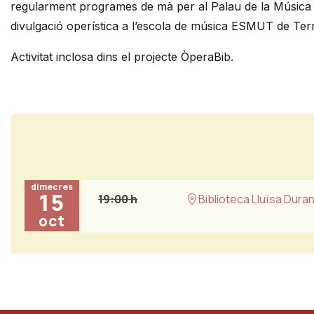
regularment programes de mà per al Palau de la Música i 
divulgació operística a l’escola de música ESMUT de Ter
Activitat inclosa dins el projecte ÒperaBib.
dimecres
15
19:00 h
Biblioteca Lluïsa Dura
oct