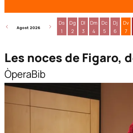
Ds
Dg
Dl
Dm
Dc
Dj
Dv
Agost 2026
1
2
3
4
5
6
7
Dissabte 1 d'agost
Diumenge 2 d'agost
Dilluns 3 d'agost
Dimarts 4 d'agost
Dimecres 5 d
Dijous 6
Div
Les noces de Figaro, d
ÒperaBib