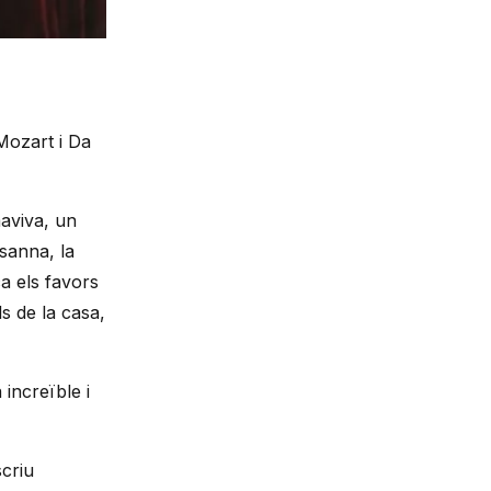
Mozart i Da
maviva, un
usanna, la
a els favors
s de la casa,
increïble i
scriu