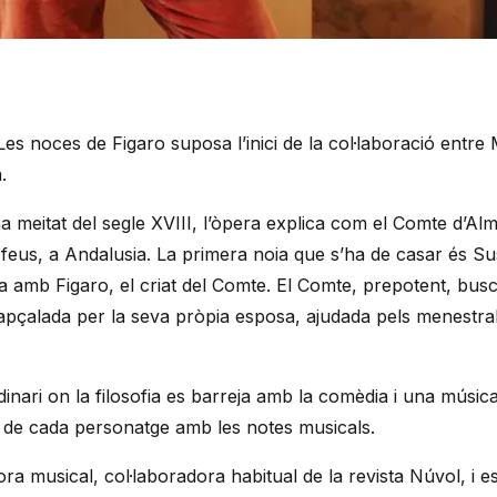
s noces de Figaro suposa l’inici de la col·laboració entre 
.
 meitat del segle XVIII, l’òpera explica com el Comte d’Al
eus feus, a Andalusia. La primera noia que s’ha de casar és S
 amb Figaro, el criat del Comte. El Comte, prepotent, busc
apçalada per la seva pròpia esposa, ajudada pels menestral
nari on la filosofia es barreja amb la comèdia i una música 
a de cada personatge amb les notes musicals.
ora musical, col·laboradora habitual de la revista Núvol, i e