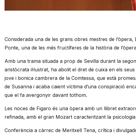
Diapositiva 1 de 1
Considerada una de les grans obres mestres de l’òpera, Le
Ponte, una de les més fructíferes de la història de l’òpera
Amb una trama situada a prop de Sevilla durant la segona
aristòcrata il·lustrat, ha abolit el dret de cuixa en els s
jove i bonica cambrera de la Comtessa, que està promesa
de Susanna i acaba caient víctima d’una conspiració enc
que el fa avergonyir davant tothom.
Les noces de Figaro és una òpera amb un llibret extraordi
refinada, amb el gran Mozart caracteritzant la psicologi
Conferència a càrrec de Meritxell Tena, crítica i divulgad