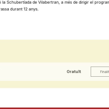
la Schubertíada de Vilabertran, a més de dirigir el progra
rassa durant 12 anys.
n
Gratuït
Finali