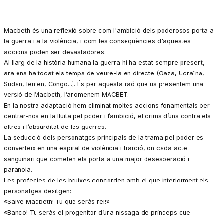
Macbeth és una reflexió sobre com l'ambició dels poderosos porta a
la guerra i a la violència, i com les conseqüències d'aquestes
accions poden ser devastadores.
Al llarg de la història humana la guerra hi ha estat sempre present,
ara ens ha tocat els temps de veure-la en directe (Gaza, Ucraïna,
Sudan, Iemen, Congo...). És per aquesta raó que us presentem una
versió de Macbeth, l’anomenem MACBET.
En la nostra adaptació hem eliminat moltes accions fonamentals per
centrar-nos en la lluita pel poder i l’ambició, el crims d’uns contra els
altres i l’absurditat de les guerres.
La seducció dels personatges principals de la trama pel poder es
converteix en una espiral de violència i traïció, on cada acte
sanguinari que cometen els porta a una major desesperació i
paranoia.
Les profecies de les bruixes concorden amb el que interiorment els
personatges desitgen:
«Salve Macbeth! Tu que seràs rei!»
«Banco! Tu seràs el progenitor d’una nissaga de prínceps que