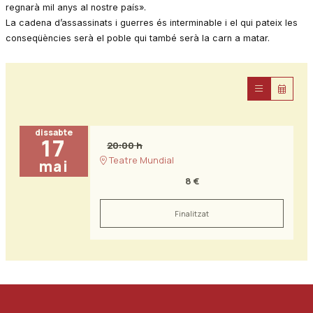
regnarà mil anys al nostre país».
La cadena d’assassinats i guerres és interminable i el qui pateix les
conseqüències serà el poble qui també serà la carn a matar.
dissabte
17
20:00 h
Teatre Mundial
mai
8 €
Finalitzat