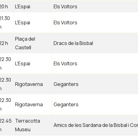
20 h
L'Espai
Els Voltors
21.30
L'Espai
Els Voltors
h
Plaça del
22 h
Dracs de la Bisbal
Castell
22.30
L'Espai
Els Voltors
h
22.30
Rigotaverna
Geganters
h
22.30
Rigotaverna
Geganters
h
22.45
Terracotta
Amics de les Sardana de la Bisbal i C
h
Museu