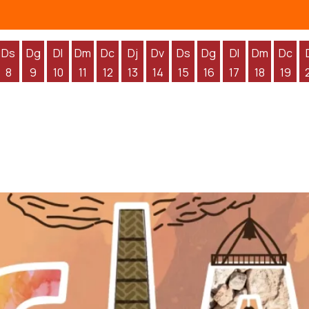
Ds
Dg
Dl
Dm
Dc
Dj
Dv
Ds
Dg
Dl
Dm
Dc
8
9
10
11
12
13
14
15
16
17
18
19
'agost
 d'agost
endres 7 d'agost
Dissabte 8 d'agost
Diumenge 9 d'agost
Dilluns 10 d'agost
Dimarts 11 d'agost
Dimecres 12 d'agost
Dijous 13 d'agost
Divendres 14 d'agost
Dissabte 15 d'agost
Diumenge 16 d'agos
Dilluns 17 d'ag
Dimarts 1
Dime