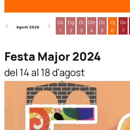
Ds
Dg
Dl
Dm
Dc
Dj
Dv
Agost 2026
1
2
3
4
5
6
7
Dissabte 1 d'agost
Diumenge 2 d'agost
Dilluns 3 d'agost
Dimarts 4 d'agost
Dimecres 5 d
Dijous 6
Div
Festa Major 2024
del 14 al 18 d'agost