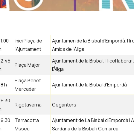
11.00
Inici Plaça de
Ajuntamen de la Bisbal d'Empordà. Hi c
h
l'Ajuntament
Amics de l'Àliga
12.45
Ajuntament de la Bisbal. Hi col·labora
Plaça Major
h
l'Àliga
Plaça Benet
18 h
Ajuntament de la Bisbal d'Empordà
Mercader
19.30
Rigotaverna
Geganters
h
19.30
Terracotta
Ajuntament de La Bisbal d'Empordà i A
h
Museu
Sardana de la Bisbal i Comarca