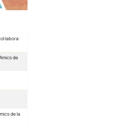
ol·labora:
: Amics de
mics de la