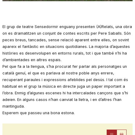
Diapositiva 1 de 1
El grup de teatre Sensedormir enguany presenten (A)Relats, una obra
on es dramatitzen un conjunt de contes escrits per Pere Saballs. Són
peces breus, tancades, sense relació aparent entre elles, on sovint
apareix el fantàstic en situacions quotidianes. La majoria d’aquestes
històries es desenvolupen en entorns rurals, tot i que també n’hi ha
d’ambientades en altres espais.
Pel que fa a la llengua, s’ha procurat fer parlar als personatges un
català genuí, el que es parlava al nostre poble anys enrere,
recuperant paraules i expressions afeblides pel desús. I tal com és
habitual en el grup la música en directe juga un paper important a
l’obra. Enmig d’algunes escenes hi ha intercalades cançons que s’hi
adeien. En alguns casos n’han canviat la lletra, i en d’altres l’han
mantinguda.
Esperem que passeu una bona estona.