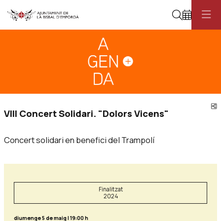
Cerca
Diapositiva 1
Aquest és un carrusel automàtic. Usa les fletxes del teclat o el botó pau
Diapositiva 1
C
VIII Concert Solidari. "Dolors Vicens"
Concert solidari en benefici del Trampolí
Finalitzat
2024
diumenge 5 de maig
|
19:00 h