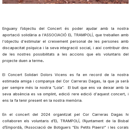
Diapositiva 1 de 1
Enguany l’objectiu del Concert és poder ajudar amb la nostra 
aportació solidària a l'ASSOCIACIÓ EL TRAMPOLÍ, que treballen amb 
l'objectiu d'estimular el creixement personal de les persones amb 
discapacitat psíquica i la seva integració social, i així contribuir dins 
de les nostres possibilitats a les accions que els voluntaris del 
projecte duen a terme
.
El Concert Solidari Dolors Vicens es fa en record de la nostra 
estimada amiga i companya del Cor Carreras Dagas, la que ja serà 
per sempre més la nostra “Lola”.  El buit que ens va deixar amb la 
seva absència es va omplint, edició rere edició d'aquest concert, i 
ens la fa tenir present en la nostra memòria.
En el concert del 2024 organitzat pel Cor Carreras Dagas hi 
col·laboren els voluntaris d’EL TRAMPOLÍ, l’Ajuntament de la Bisbal
d’Empordà, l’Associació
 de Botiguers “Els Petits Plaers!” i les corals 