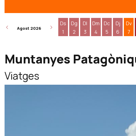
Ds
Dg
Dl
Dm
Dc
Dj
Dv
Agost 2026
1
2
3
4
5
6
7
Dissabte 1 d'agost
Diumenge 2 d'agost
Dilluns 3 d'agost
Dimarts 4 d'agost
Dimecres 5 d
Dijous 6
Div
Muntanyes Patagòniq
Viatges