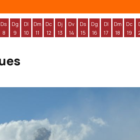
Ds
Dg
Dl
Dm
Dc
Dj
Dv
Ds
Dg
Dl
Dm
Dc
8
9
10
11
12
13
14
15
16
17
18
19
'agost
 d'agost
endres 7 d'agost
Dissabte 8 d'agost
Diumenge 9 d'agost
Dilluns 10 d'agost
Dimarts 11 d'agost
Dimecres 12 d'agost
Dijous 13 d'agost
Divendres 14 d'agost
Dissabte 15 d'agost
Diumenge 16 d'agos
Dilluns 17 d'ag
Dimarts 1
Dime
ues