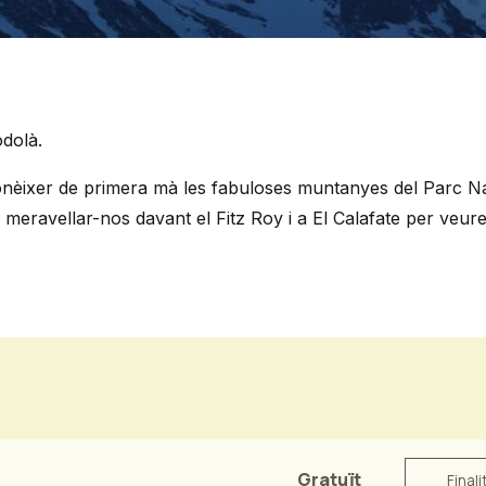
odolà.
onèixer de primera mà les fabuloses muntanyes de
l Parc Na
r meravellar-nos davant el Fitz Roy i a El Calafate per veure 
Gratuït
Finali