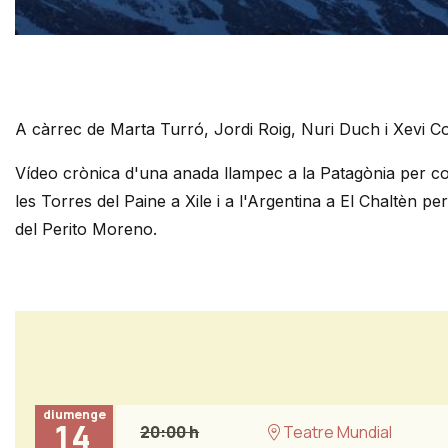
Diapositiva 1 de 1
A càrrec de Marta Turró, Jordi Roig, Nuri Duch i Xevi C
Vídeo crònica d'una anada llampec a la Patagònia per c
les Torres del Paine a Xile 
i a l'Argentina a El Chaltèn pe
del Perito Moreno.
diumenge
14
20:00 h
Teatre Mundial