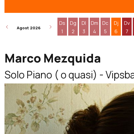
Ds
Dg
Dl
Dm
Dc
Dj
Dv
Agost 2026
1
2
3
4
5
6
7
Dissabte 1 d'agost
Diumenge 2 d'agost
Dilluns 3 d'agost
Dimarts 4 d'agost
Dimecres 5 d
Dijous 6
Div
Marco Mezquida
Solo Piano ( o quasi) - Vipsb