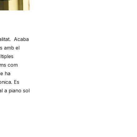
itat.  Acaba 
s amb el 
iples 
oms com 
e ha 
nica. Es 
 a piano sol 