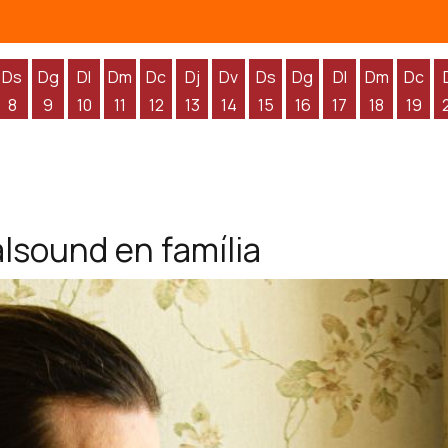
Ds
Dg
Dl
Dm
Dc
Dj
Dv
Ds
Dg
Dl
Dm
Dc
8
9
10
11
12
13
14
15
16
17
18
19
'agost
 d'agost
endres 7 d'agost
Dissabte 8 d'agost
Diumenge 9 d'agost
Dilluns 10 d'agost
Dimarts 11 d'agost
Dimecres 12 d'agost
Dijous 13 d'agost
Divendres 14 d'agost
Dissabte 15 d'agost
Diumenge 16 d'agos
Dilluns 17 d'ag
Dimarts 1
Dime
alsound en família