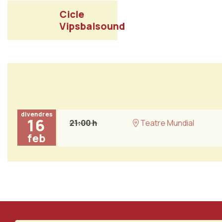
Cicle
Vipsbalsound
divendres
16
21:00 h
Teatre Mundial
feb