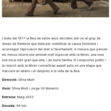
Diapositiva 1 de 1
L’estiu del 1977 la Bea de setze anys decideix unir-se al grup de
dones de Rentería que lluita per visibilitzar la causa feminista i
aconseguir l’aprovació del dret a l’avortament. A mesura que passen
els mesos teixirà una amistat molt especial amb la Miren, una noia
una mica més gran que ella, i de bona família. El compromís polític i
la relació amb la Miren convertiran aquell estiu en una etapa que
marcarà un abans i un després a la vida de la Bea.
Direcció:
Sílvia Munt
Guió:
Sílvia Munt i Jorge Gil Munarriz
Estrena:
Maig 2023
Durada:
94 min.