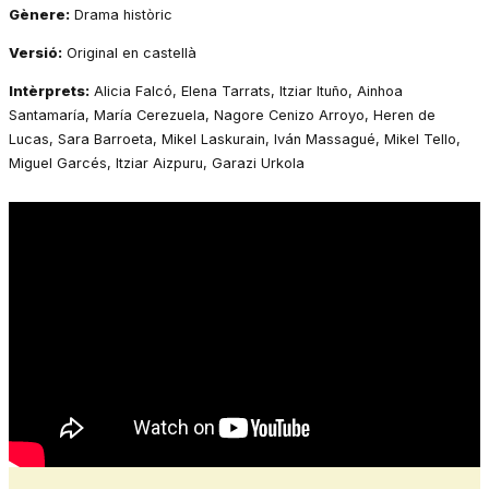
Gènere:
Drama històric
Versió:
Original en castellà
Intèrprets:
Alicia Falcó, Elena Tarrats, Itziar Ituño, Ainhoa
Santamaría, María Cerezuela, Nagore Cenizo Arroyo, Heren de
Lucas, Sara Barroeta, Mikel Laskurain, Iván Massagué, Mikel Tello,
Miguel Garcés, Itziar Aizpuru, Garazi Urkola