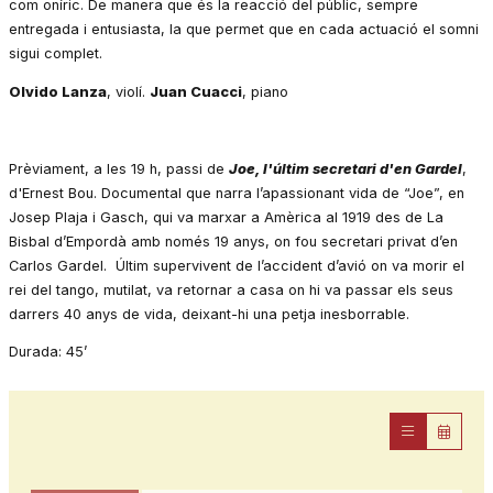
com oníric. De manera que és la reacció del públic, sempre
entregada i entusiasta, la que permet que en cada actuació el somni
sigui complet.
Olvido Lanza
, violí.
Juan Cuacci
, piano
Prèviament, a les 19 h, passi de
Joe, l'últim secretari d'en Gardel
,
d'Ernest Bou. Documental que narra l’apassionant vida de “Joe”, en
Josep Plaja i Gasch, qui va marxar a Amèrica al 1919 des de La
Bisbal d’Empordà amb només 19 anys, on fou secretari privat d’en
Carlos Gardel. Últim supervivent de l’accident d’avió on va morir el
rei del tango, mutilat, va retornar a casa on hi va passar els seus
darrers 40 anys de vida, deixant-hi una petja inesborrable.
Durada: 45’