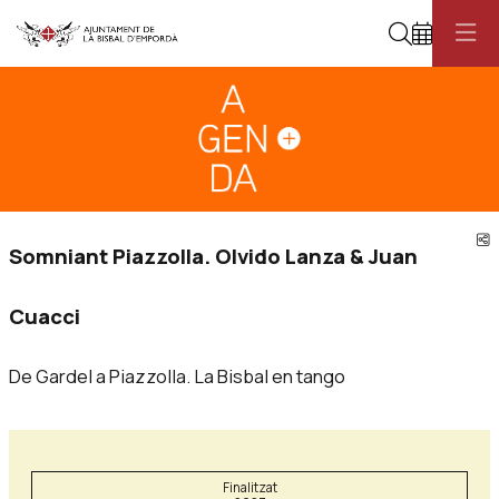
Cerca
Diapositiva 1
Aquest és un carrusel automàtic. Usa les fletxes del teclat o el botó pau
Diapositiva 1
C
Somniant Piazzolla. Olvido Lanza & Juan
Cuacci
De Gardel a Piazzolla. La Bisbal en tango
Finalitzat