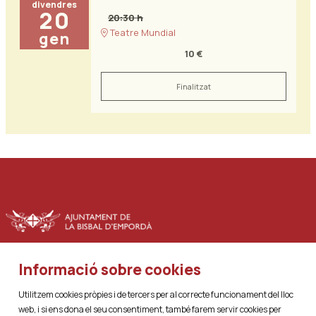
divendres
20
20:30 h
Teatre Mundial
gen
10 €
Finalitzat
Informació sobre cookies
|
|
Sitemap
Avís Legal
Ús de Cookies
Utilitzem cookies pròpies i de tercers per al correcte funcionament del lloc
web, i si ens dona el seu consentiment, també farem servir cookies per