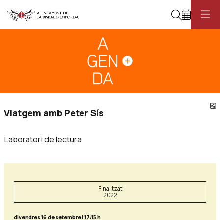
Cerca
Diapositiva 1
Aquest és un carrusel automàtic. Usa les fletxes del teclat o el botó pau
Diapositiva 1
C
Viatgem amb Peter Sís
Laboratori de lectura
Finalitzat
2022
divendres 16 de setembre
|
17:15 h