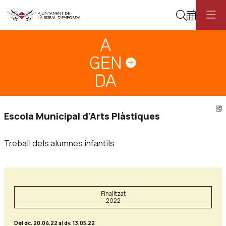
Cerca
Diapositiva 1
Aquest és un carrusel automàtic. Usa les fletxes del teclat o el botó pau
Diapositiva 1
C
Escola Municipal d'Arts Plàstiques
Treball dels alumnes infantils
Finalitzat
2022
Del dc. 20.04.22
al dv. 13.05.22