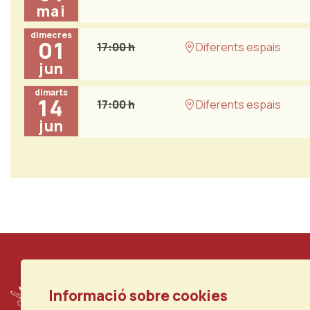
mai
dimecres
01
17:00 h
Diferents espais
jun
dimarts
14
17:00 h
Diferents espais
jun
Informació sobre cookies