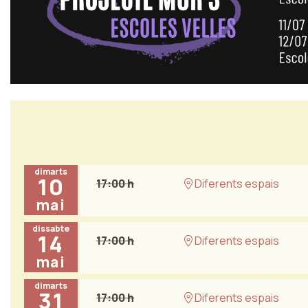
dimarts
10
17:00 h
Diferents espais
mai
dissabte
14
17:00 h
Diferents espais
mai
dimarts
31
17:00 h
Diferents espais