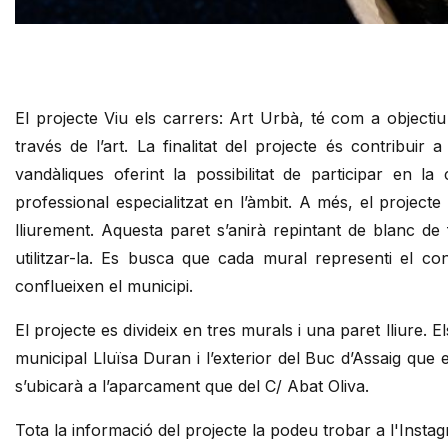
Diapositiva 1 de 1
El projecte Viu els carrers: Art Urbà, té com a objecti
través de l’art. La finalitat del projecte és contribuir 
vandàliques oferint la possibilitat de participar en l
professional especialitzat en l’àmbit. A més, el projecte
lliurement. Aquesta paret s’anirà repintant de blanc de
utilitzar-la. Es busca que cada mural representi el co
conflueixen el municipi.
El projecte es divideix en tres murals i una paret lliure. 
municipal Lluïsa Duran i l’exterior del Buc d’Assaig que es
s’ubicarà a l’aparcament que del C/ Abat Oliva.
Tota la informació del projecte la podeu trobar a l'Instag