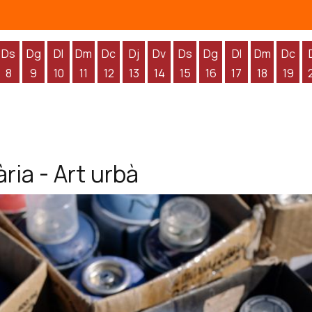
Ds
Dg
Dl
Dm
Dc
Dj
Dv
Ds
Dg
Dl
Dm
Dc
8
9
10
11
12
13
14
15
16
17
18
19
'agost
 d'agost
endres 7 d'agost
Dissabte 8 d'agost
Diumenge 9 d'agost
Dilluns 10 d'agost
Dimarts 11 d'agost
Dimecres 12 d'agost
Dijous 13 d'agost
Divendres 14 d'agost
Dissabte 15 d'agost
Diumenge 16 d'agos
Dilluns 17 d'ag
Dimarts 1
Dime
ria - Art urbà