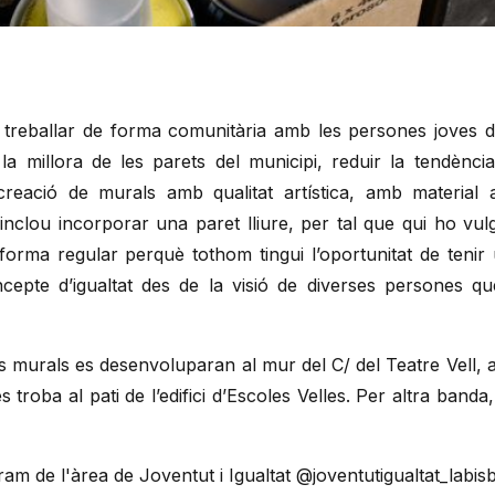
u treballar de forma comunitària amb les persones joves d
a la millora de les parets del municipi, reduir la tendènci
a creació de murals amb qualitat artística, amb material
 inclou incorporar una paret lliure, per tal que qui ho vulg
 forma regular perquè tothom tingui l’oportunitat de tenir
ncepte d’igualtat des de la visió de diverses persones q
Els murals es desenvoluparan al mur del C/ del Teatre Vell, a
 troba al pati de l’edifici d’Escoles Velles. Per altra banda,
ram de l'àrea de Joventut i Igualtat @joventutigualtat_labisb