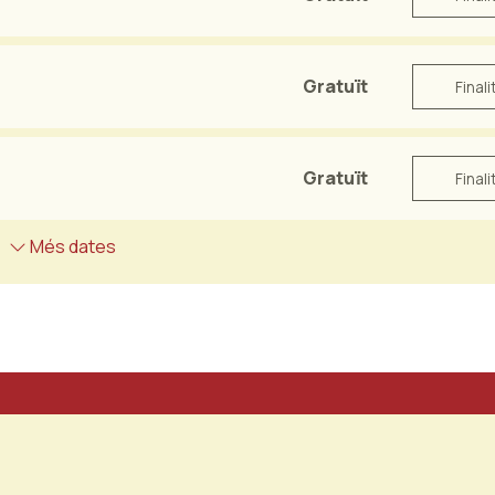
Gratuït
Finali
Gratuït
Finali
Més dates