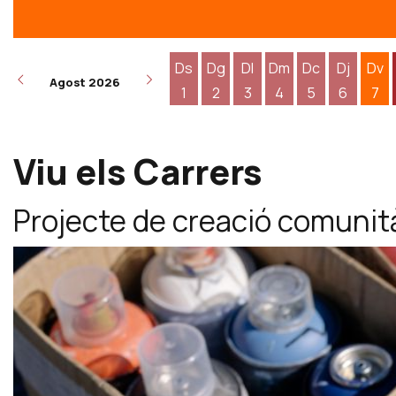
Ds
Dg
Dl
Dm
Dc
Dj
Dv
Agost 2026
1
2
3
4
5
6
7
Dissabte 1 d'agost
Diumenge 2 d'agost
Dilluns 3 d'agost
Dimarts 4 d'agost
Dimecres 5 d
Dijous 6
Div
Viu els Carrers
Projecte de creació comunità