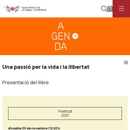
Cerca
Diapositiva 1
Aquest és un carrusel automàtic. Usa les fletxes del teclat o el botó pau
Diapositiva 1
C
Una passió per la vida i la llibertat
Presentació del llibre
Finalitzat
2021
dissabte 20 de novembre
|
12:00 h