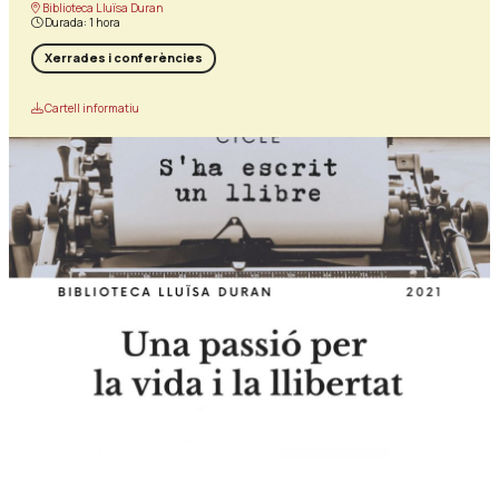
Biblioteca Lluïsa Duran
Durada:
1 hora
Xerrades i conferències
Cartell informatiu
Diapositiva 1 de 1