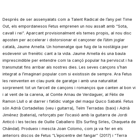
Després de ser assenyalats com a Talent Radical de l’any pel Time
Out, els empordanesos Fetus emprenen un nou assalt amb “Sota,
cavall i rei”. Aparcant provisionalment els temes propis, al nou disc
aposten per accelerar i distorsionar el cançoner de l’útim joglar
català, Jaume Arnella. Un homenatge que fuig de la nostàlgia per
esdevenir un frenètic cant a la vida. Jaume Arnella és una baula
imprescindible per entendre com la cançó popular ha perviscut i ha
transmutat fins arribar als nostres dies. Les seves cançons s’han
integrat a l’imaginari popular com si existissin de sempre. Ara Fetus
les reinventen en clau punk de garatge i amb una naturalitat
sorprenent: tot un farcell de cançons i romanços que canten al bon vi
i al vent de la carena, al Comte Arnau de Verdaguer, al Fèlix de
Ramon Llull o al darrer i fatídic viatge del maqui Quico Sabaté. Fetus
són Adrià Cortadellas (veu i guitarra), Telm Terradas (baix) i Adrià
Jiménez (bateria), reforçats per l’ocasió amb la guitarra de Jordi
Anticó i les tecles de Guille Caballero (Els Surfing Sirles, Chaqueta de
Chándal). Produeix i mescla Joan Colomo, com ja va fer en els
anteriors discos de Fetus “L’epicentre del fangar” (2017) i “Terra