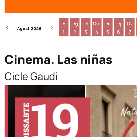
Ds
Dg
Dl
Dm
Dc
Dj
Dv
Agost 2026
1
2
3
4
5
6
7
Dissabte 1 d'agost
Diumenge 2 d'agost
Dilluns 3 d'agost
Dimarts 4 d'agost
Dimecres 5 d
Dijous 6
Div
Cinema. Las niñas
Cicle Gaudí