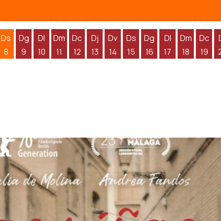
Ds
Dg
Dl
Dm
Dc
Dj
Dv
Ds
Dg
Dl
Dm
Dc
8
9
10
11
12
13
14
15
16
17
18
19
'agost
 d'agost
endres 7 d'agost
Dissabte 8 d'agost
Diumenge 9 d'agost
Dilluns 10 d'agost
Dimarts 11 d'agost
Dimecres 12 d'agost
Dijous 13 d'agost
Divendres 14 d'agost
Dissabte 15 d'agost
Diumenge 16 d'agos
Dilluns 17 d'ag
Dimarts 1
Dime