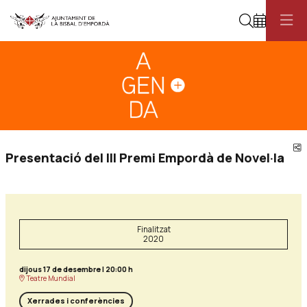
Cerca
Diapositiva 1
Aquest és un carrusel automàtic. Usa les fletxes del teclat o el botó pau
Diapositiva 1
C
Presentació del III Premi Empordà de Novel·la
Finalitzat
2020
dijous 17 de desembre
|
20:00 h
Teatre Mundial
Xerrades i conferències