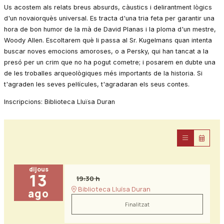
Us acostem als relats breus absurds, càustics i delirantment lògics
d'un novaiorquès universal. Es tracta d'una tria feta per garantir una
hora de bon humor de la mà de David Planas i la ploma d'un mestre,
Woody Allen. Escoltarem què li passa al Sr. Kugelmans quan intenta
buscar noves emocions amoroses, o a Persky, qui han tancat a la
presó per un crim que no ha pogut cometre; i posarem en dubte una
de les troballes arqueològiques més importants de la historia. Si
t'agraden les seves pel·lícules, t'agradaran els seus contes.
Inscripcions: Biblioteca Lluïsa Duran
dijous
13
19:30 h
Biblioteca Lluïsa Duran
ago
Finalitzat